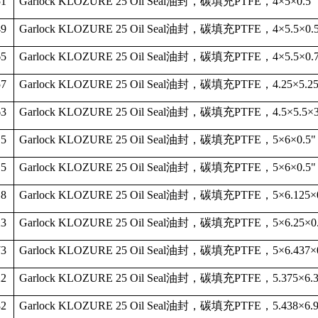
51
Garlock KLOZURE 25 Oil Seal
油封，碳填充
PTFE
，
4
×
5
×
0.5"
49
Garlock KLOZURE 25 Oil Seal
油封，碳填充
PTFE
，
4
×
5.5
×
0.
65
Garlock KLOZURE 25 Oil Seal
油封，碳填充
PTFE
，
4
×
5.5
×
0.
57
Garlock KLOZURE 25 Oil Seal
油封，碳填充
PTFE
，
4.25
×
5.2
63
Garlock KLOZURE 25 Oil Seal
油封，碳填充
PTFE
，
4.5
×
5.5
×
15
Garlock KLOZURE 25 Oil Seal
油封，碳填充
PTFE
，
5
×
6
×
0.5"
15
Garlock KLOZURE 25 Oil Seal
油封，碳填充
PTFE
，
5
×
6
×
0.5"
18
Garlock KLOZURE 25 Oil Seal
油封，碳填充
PTFE
，
5
×
6.125
×
23
Garlock KLOZURE 25 Oil Seal
油封，碳填充
PTFE
，
5
×
6.25
×
0
73
Garlock KLOZURE 25 Oil Seal
油封，碳填充
PTFE
，
5
×
6.437
×
22
Garlock KLOZURE 25 Oil Seal
油封，碳填充
PTFE
，
5.375
×
6.
82
Garlock KLOZURE 25 Oil Seal
油封，碳填充
PTFE
，
5.438
×
6.