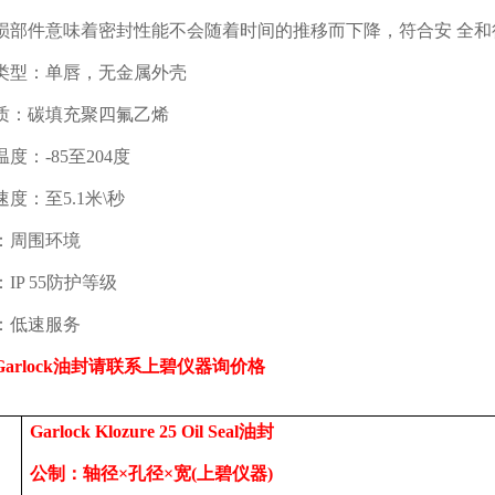
损部件意味着密封性能不会随着时间的推移而下降，符合安 全和
类型：单唇，无金属外壳
质：碳填充聚四氟乙烯
温度：
-85
至
204
度
速度：至
5.1
米
\
秒
：周围环境
：
IP 55
防护等级
：低速服务
Garlock
油封
请联系上碧仪器询价格
Garlock Klozure 25 Oil Seal
油封
公制：轴径
×孔径×宽
(
上碧仪器
)