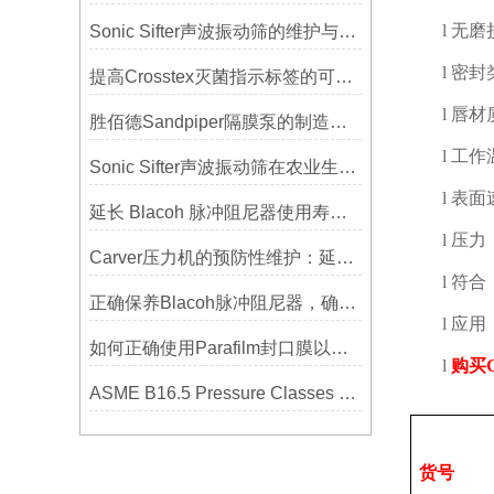
l
无磨
Sonic Sifter声波振动筛的维护与保养指南
l
密封
提高Crosstex灭菌指示标签的可见性和识别度的方法
l
唇材
胜佰德Sandpiper隔膜泵的制造工艺和技术难点
l
工作
Sonic Sifter声波振动筛在农业生产中的应用与优化
l
表面
延长 Blacoh 脉冲阻尼器使用寿命的维护技巧大公开
l
压力
Carver压力机的预防性维护：延长使用寿命的技巧
l
符合
正确保养Blacoh脉冲阻尼器，确保长期稳定运行
l
应用
如何正确使用Parafilm封口膜以确保实验结果的准确性？
l
购买
ASME B16.5 Pressure Classes of Flanges压力等级
货号