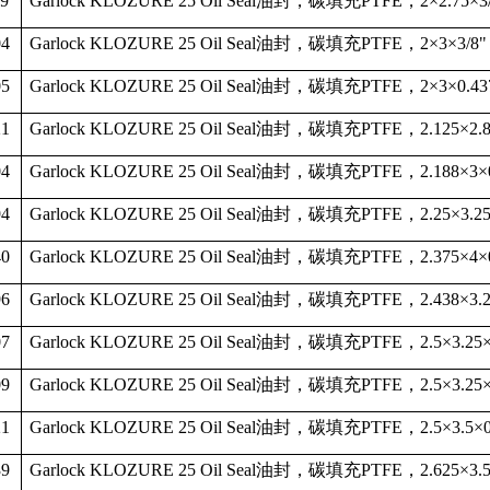
89
Garlock KLOZURE 25 Oil Seal
油封，碳填充
PTFE
，
2
×
2.75
×
3
04
Garlock KLOZURE 25 Oil Seal
油封，碳填充
PTFE
，
2
×
3
×
3/8"
05
Garlock KLOZURE 25 Oil Seal
油封，碳填充
PTFE
，
2
×
3
×
0.43
21
Garlock KLOZURE 25 Oil Seal
油封，碳填充
PTFE
，
2.125
×
2.
04
Garlock KLOZURE 25 Oil Seal
油封，碳填充
PTFE
，
2.188
×
3
×
94
Garlock KLOZURE 25 Oil Seal
油封，碳填充
PTFE
，
2.25
×
3.2
40
Garlock KLOZURE 25 Oil Seal
油封，碳填充
PTFE
，
2.375
×
4
×
96
Garlock KLOZURE 25 Oil Seal
油封，碳填充
PTFE
，
2.438
×
3.
07
Garlock KLOZURE 25 Oil Seal
油封，碳填充
PTFE
，
2.5
×
3.25
09
Garlock KLOZURE 25 Oil Seal
油封，碳填充
PTFE
，
2.5
×
3.25
21
Garlock KLOZURE 25 Oil Seal
油封，碳填充
PTFE
，
2.5
×
3.5
×
39
Garlock KLOZURE 25 Oil Seal
油封，碳填充
PTFE
，
2.625
×
3.