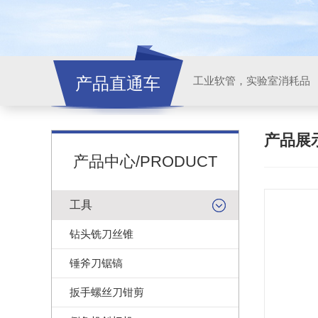
产品直通车
工业软管，实验室消耗品
产品展
产品中心/PRODUCT
工具
钻头铣刀丝锥
锤斧刀锯镐
扳手螺丝刀钳剪