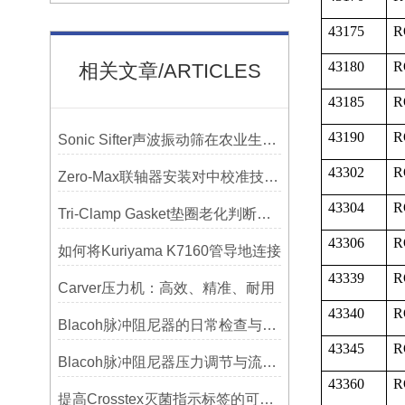
43175
R
43180
R
相关文章/ARTICLES
43185
R
43190
R
Sonic Sifter声波振动筛在农业生产中的应用与优化
43302
R
Zero-Max联轴器安装对中校准技巧与常见误差分析
43304
R
Tri-Clamp Gasket垫圈老化判断，定期更换维护要点
43306
R
如何将Kuriyama K7160管导地连接
43339
R
Carver压力机：高效、精准、耐用
43340
R
Blacoh脉冲阻尼器的日常检查与预防性维护清单
43345
R
Blacoh脉冲阻尼器压力调节与流量匹配技巧
43360
R
提高Crosstex灭菌指示标签的可见性和识别度的方法