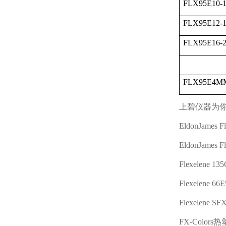
FLX95E10-
FLX95E12-
FLX95E16-
FLX95E4M
上碧仪器为
EldonJames Fl
EldonJames Fl
Flexelene 135
Flexelene 66E
Flexelene SFX
FX-Colors
热