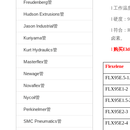
Freudenberg管
l
工作温
Hudson Extrusions管
l
硬度：
Jason Industrial管
l
符合：
Kuriyama管
卤素。
l
购买
Eld
Kurt Hydraulics管
Masterflex管
Flexelene
Newage管
FLX95E.5-1
Novaflex管
FLX95E1-2
Nycoil管
FLX95E1.5-
Perkinelmer管
FLX95E2-3
SMC Pneumatics管
FLX95E2-4