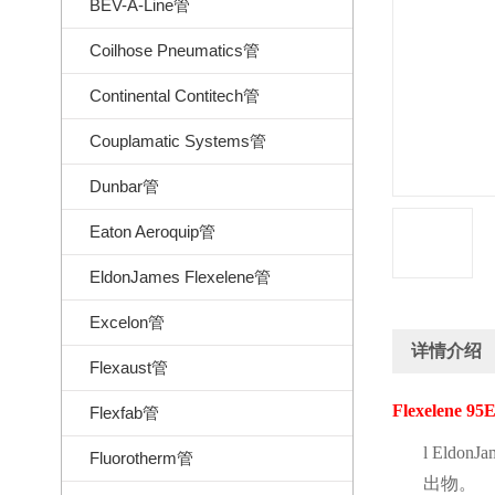
BEV-A-Line管
Coilhose Pneumatics管
Continental Contitech管
Couplamatic Systems管
Dunbar管
Eaton Aeroquip管
EldonJames Flexelene管
Excelon管
详情介绍
Flexaust管
Flexelene 95
Flexfab管
l
EldonJam
Fluorotherm管
出物。