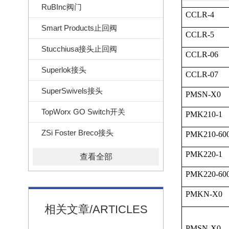
RuBInc阀门
CCLR-4
Smart Products止回阀
CCLR-5
Stucchiusa接头止回阀
CCLR-06
Superlok接头
CCLR-07
SuperSwivels接头
PMSN-X0
TopWorx GO Switch开关
PMK210-1
ZSi Foster Breco接头
PMK210-60
PMK220-1
查看全部
PMK220-60
PMKN-X0
相关文章/ARTICLES
PMSN-X0