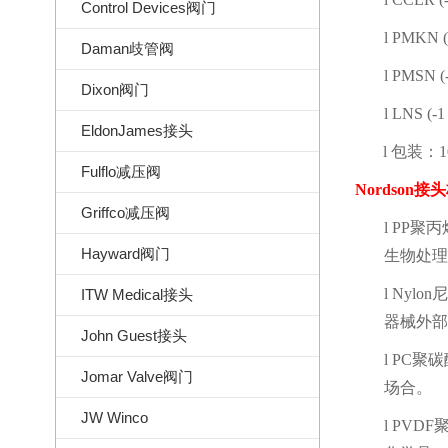
Control Devices阀门
l
PMKN (-
Daman歧管阀
l
PMSN (-
Dixon阀门
l
LNS (-1 
EldonJames接头
l
包装：
1
Fulflo减压阀
Nordson
接头
Griffco减压阀
l
PP
聚丙
Hayward阀门
生物处理
l
Nylon
尼
ITW Medical接头
器械外部
John Guest接头
l
PC
聚碳
Jomar Valve阀门
场合。
JW Winco
l
PVDF