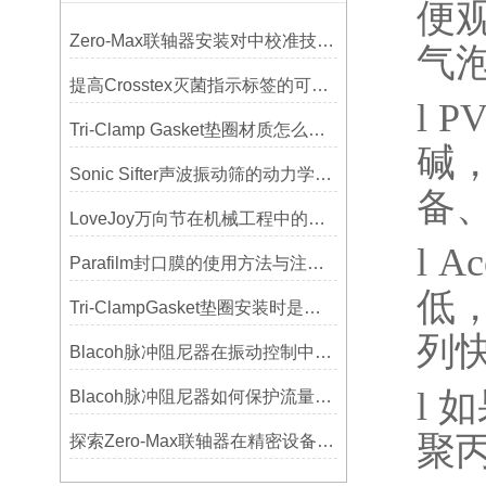
便
Zero-Max联轴器安装对中校准技巧与常见误差分析
气
提高Crosstex灭菌指示标签的可见性和识别度的方法
l
P
Tri-Clamp Gasket垫圈材质怎么选？EPDM、硅胶还是PTFE？
碱
Sonic Sifter声波振动筛的动力学模拟与性能分析
备
LoveJoy万向节在机械工程中的重要性
l
Ac
Parafilm封口膜的使用方法与注意事项
低
Tri-ClampGasket垫圈安装时是否需要涂抹润滑剂或密封脂？
列
Blacoh脉冲阻尼器在振动控制中的作用分析
l
如
Blacoh脉冲阻尼器如何保护流量计、压力开关和管路附件？
聚
探索Zero-Max联轴器在精密设备中的优势