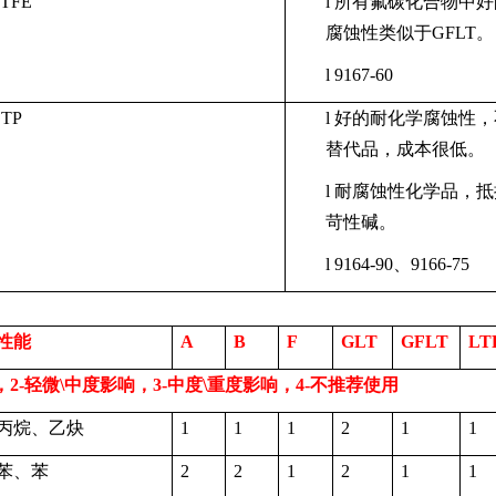
LTFE
l
所有氟碳化合物中好
腐蚀性类似于
GFLT
。
l
9167-60
ETP
l
好的耐化学腐蚀性，
替代品，成本很低。
l
耐腐蚀性化学品，抵
苛性碱。
l
9164-90
、
9166-75
性能
A
B
F
GLT
GFLT
LT
，
2-
轻微
\
中度影响，
3-
中度
\
重度影响，
4-
不推荐使用
丙烷、乙炔
1
1
1
2
1
1
苯、苯
2
2
1
2
1
1