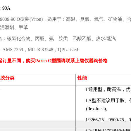
：
90A
 9009-90 O
型圈
(Viton)
，适用于：高温、臭氧、氧气、矿物油、
润滑剂、甲苯
合：碳氢化合物、丙酮、氨、胺类、乙酸乙酯、热水
/
蒸汽
：
AMS 7259
，
MIL R 83248
，
QPL-listed
起订量不同，购买
Parco O
型圈请联系上碧仪器
询价格
橡胶分类
性能
A
l
通用型，耐高温，优
l
A
型不建议用于胺、
(flex fuels)
。
l
9266-75
、
9500-75
、
9