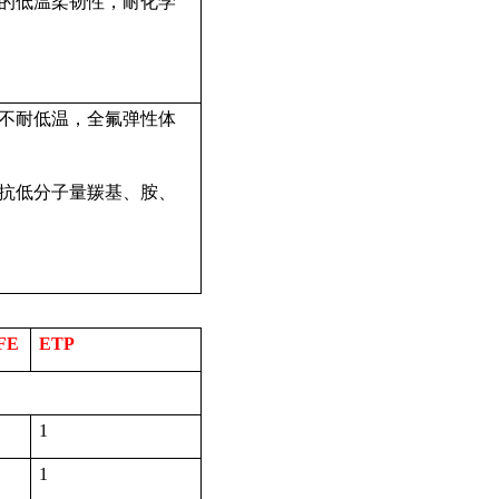
的低温柔韧性，耐化学
不耐低温，全氟弹性体
抗低分子量羰基、胺、
FE
ETP
1
1