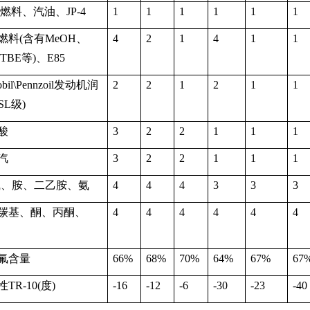
燃料、汽油、
JP-4
1
1
1
1
1
1
燃料
(
含有
MeOH
、
4
2
1
4
1
1
TBE
等
)
、
E85
bil\Pennzoil
发动机润
2
2
1
2
1
1
SL
级
)
酸
3
2
2
1
1
1
汽
3
2
2
1
1
1
碱、胺、二乙胺、氨
4
4
4
3
3
3
羰基、酮、丙酮、
4
4
4
4
4
4
氟含量
66%
68%
70%
64%
67%
67
性
TR-10(
度
)
-16
-12
-6
-30
-23
-40