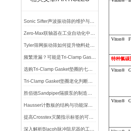
Viton® 
Sonic Sifter声波振动筛的维护与保养指南
Zero-Max联轴器在工业自动化中的关键作用
Viton® F
Tyler筛网振动筛如何提升物料处理能力
频繁泄漏？可能是Tri-Clamp Gasket垫圈安装的这5个误区导致的
特种氟碳
选购Tri-Clamp Gasket垫圈的七大要点
Viton® 
Tri-Clamp Gasket垫圈老化判断，定期更换维护要点
胜佰德Sandpiper隔膜泵的制造工艺和技术难点
Viton® 
Hausser计数板的结构与功能深度解析
提高Crosstex灭菌指示标签的可见性和识别度的方法
深入解析Blacoh脉冲阻尼器的工作原理与应用