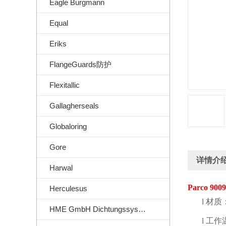
Eagle Burgmann
Equal
Eriks
FlangeGuards防护
Flexitallic
Gallagherseals
Globaloring
Gore
详情介
Harwal
Parco 9009
Herculesus
l
材质
HME GmbH Dichtungssysteme
l
工作