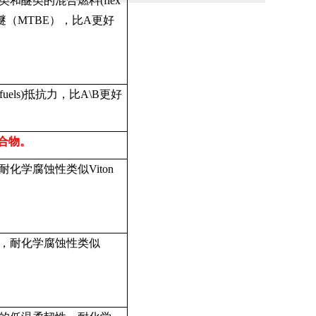
类和醚类的混合燃料
(flex
醚（
MTBE
），比
A
更好
fuels)
抵抗力，比
A\B
更好
合物。
耐化学腐蚀性类似
Viton
，耐化学腐蚀性类似