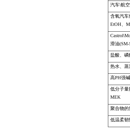
汽车
\
航空
含氧汽车
EtOH
、
M
Castrol\Mo
滑油
(SM-
盐酸、磷
热水、蒸
高
PH
强
低分子量
MEK
聚合物的
低温柔韧