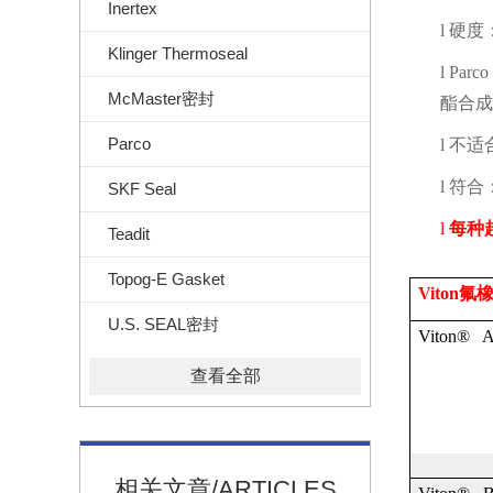
Inertex
l
硬度
Klinger Thermoseal
l
Parco
McMaster密封
酯合成
Parco
l
不适
l
符合
SKF Seal
l
每种
Teadit
Topog-E Gasket
Viton
氟
U.S. SEAL密封
Viton® 
查看全部
相关文章/ARTICLES