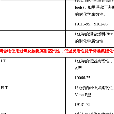
B
l
改进性抗芳烃和含醇
fuels)
，如甲基叔丁基
的耐化学腐蚀性。
l
9115-95
、
9162-95
l
优异的混合燃料
(flex 
的耐化学腐蚀性
聚合物使用过氧化物提高耐蒸汽性，低温灵活性优于标准氟碳化
GLT
l
优异的低温柔韧性，
A
型
l
9066-75
GFLT
l
很好的耐低温柔韧性
Viton F
型
l
9131-75