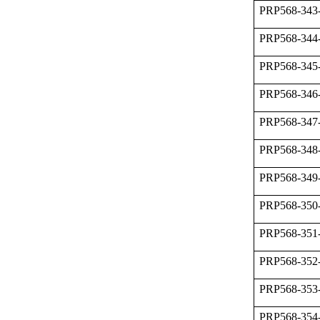
PRP568-343
PRP568-344
PRP568-345
PRP568-346
PRP568-347
PRP568-348
PRP568-349
PRP568-350
PRP568-351
PRP568-352
PRP568-353
PRP568-354