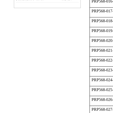
PRP568-016
PRP568-017
PRP568-018
PRP568-019
PRP568-020
PRP568-021
PRP568-022
PRP568-023
PRP568-024
PRP568-025
PRP568-026
PRP568-027