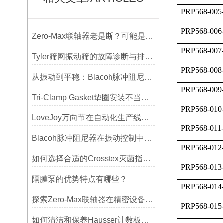
PRP568-005
PRP568-006
Zero-Max联轴器老是断？可能是选型没考虑径向偏差
PRP568-007
Tyler筛网振动筛的故障诊断与排除方法总结
PRP568-008
从振动到平稳：Blacoh脉冲阻尼器在泵系统中的应用
PRP568-009
Tri-Clamp Gasket垫圈安装不当导致的泄漏问题及预防
PRP568-010
LoveJoy万向节在自动化生产线中的核心作用
PRP568-011-
Blacoh脉冲阻尼器在振动控制中的作用分析
PRP568-012
如何选择合适的Crosstex灭菌指示标签？
PRP568-013
隔膜泵的优势特点有哪些？
PRP568-014
探索Zero-Max联轴器在精密设备中的优势
PRP568-015
如何清洁和保养Hausser计数板，避免划伤网格线？