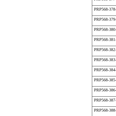
PRP568-378
PRP568-379
PRP568-380
PRP568-381
PRP568-382
PRP568-383
PRP568-384
PRP568-385
PRP568-386
PRP568-387
PRP568-388