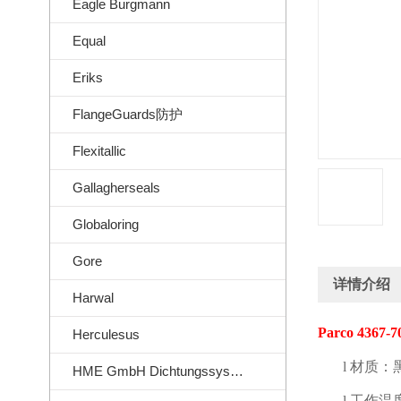
Eagle Burgmann
Equal
Eriks
FlangeGuards防护
Flexitallic
Gallagherseals
Globaloring
Gore
详情介绍
Harwal
Parco 4367-7
Herculesus
l
材质：
HME GmbH Dichtungssysteme
l
工作温