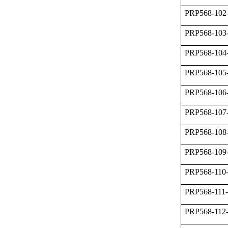
PRP568-102
PRP568-103
PRP568-104
PRP568-105
PRP568-106
PRP568-107
PRP568-108
PRP568-109
PRP568-110-
PRP568-111-
PRP568-112-