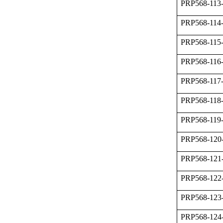
PRP568-113-
PRP568-114-
PRP568-115-
PRP568-116-
PRP568-117-
PRP568-118-
PRP568-119-
PRP568-120
PRP568-121
PRP568-122
PRP568-123
PRP568-124