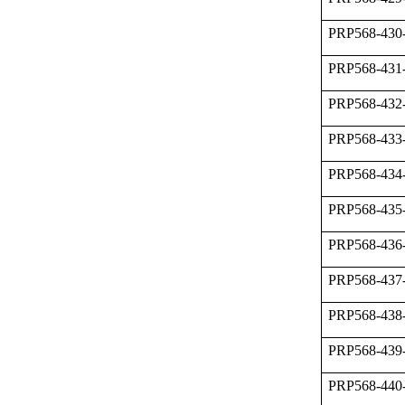
PRP568-430
PRP568-431
PRP568-432
PRP568-433
PRP568-434
PRP568-435
PRP568-436
PRP568-437
PRP568-438
PRP568-439
PRP568-440