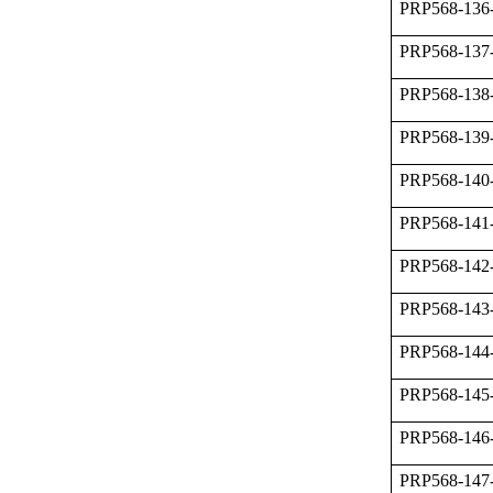
PRP568-136
PRP568-137
PRP568-138
PRP568-139
PRP568-140
PRP568-141
PRP568-142
PRP568-143
PRP568-144
PRP568-145
PRP568-146
PRP568-147