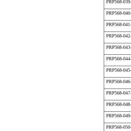
PRP568-039
PRP568-040
PRP568-041
PRP568-042
PRP568-043
PRP568-044
PRP568-045
PRP568-046
PRP568-047
PRP568-048
PRP568-049
PRP568-050