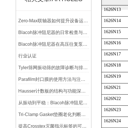
1626N13
1626N14
Zero-Max联轴器如何提升设备运行精度？
1626N15
Blacoh脉冲阻尼器的日常检查与预防性维护清单
1626N16
Blacoh脉冲阻尼器在高压往复泵系统中的应用
1626N17
行业认证
1626N18
Tyler筛网振动筛的故障诊断与排除方法总结
1626N19
Parafilm封口膜的使用方法与注意事项
1626N21
Hausser计数板的结构与功能深度解析
1626N22
从振动到平稳：Blacoh脉冲阻尼器在泵系统中的应用
1626N23
Tri-Clamp Gasket垫圈老化判断，定期更换维护要点
1626N24
提高Crosstex灭菌指示标签的可见性和识别度的方法