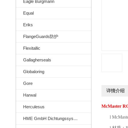
Eagle Burgmann
Equal
Eriks
FlangeGuards防护
Flexitallic
Gallagherseals
Globaloring
Gore
详情介绍
Harwal
McMaster R
Herculesus
l
McMast
HME GmbH Dichtungssysteme
l
材质：