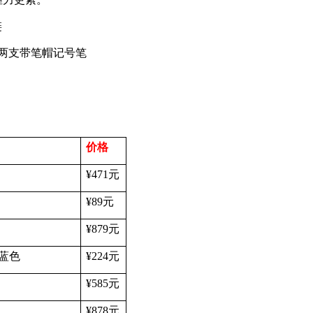
链
两支带笔帽记号笔
价格
¥471
元
¥89
元
¥879
元
蓝色
¥224
元
¥585
元
¥878
元