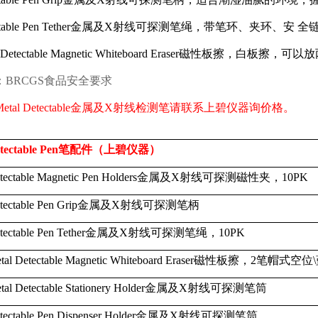
able Pen Tether
金属及
X
射线可探测笔绳，带笔环、夹环、安 全
 Detectable Magnetic Whiteboard Eraser
磁性板擦，白板擦，可以放
：
BRCGS
食品安全要求
etal Detectable
金属及
X
射线检测笔请联系上碧仪器询价格。
tectable Pen
笔配件（上碧仪器）
tectable Magnetic Pen Holders
金属及
X
射线可探测磁性夹，
10PK
tectable Pen Grip
金属及
X
射线可探测笔柄
tectable Pen Tether
金属及
X
射线可探测笔绳，
10PK
tal Detectable Magnetic Whiteboard Eraser
磁性板擦，
2
笔帽式空位
\
tal Detectable Stationery Holder
金属及
X
射线可探测笔筒
tectable Pen Dispenser Holder
金属及
X
射线可探测笔筒