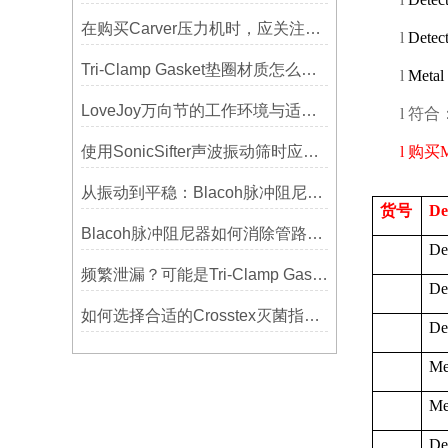
在购买Carver压力机时，应关注哪些性能指标？
l
Detect
Tri-Clamp Gasket垫圈材质怎么选？EPDM、硅胶还是PTFE？
l
Metal
LoveJoy万向节的工作环境与适用范围
l
符合
使用SonicSifter声波振动筛时应注意的几个方面
l
购买
M
从振动到平稳：Blacoh脉冲阻尼器在泵系统中的应用
货号
De
Blacoh脉冲阻尼器如何消除管路振动与噪音？
De
频繁泄漏？可能是Tri-Clamp Gasket垫圈安装的这5个误区导致的
De
如何选择合适的Crosstex灭菌指示标签？
De
Me
Me
De