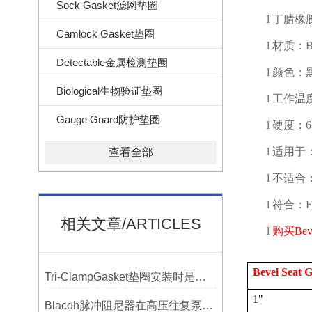
Sock Gasket滤网垫圈
l
丁腈橡
Camlock Gasket垫圈
l
材质：
B
Detectable金属检测垫圈
l
颜色：
Biological生物验证垫圈
l
工作温
Gauge Guard防护垫圈
l
硬度：
l
适用于
查看全部
l
不适合
l
符合：
相关文章/ARTICLES
l
购买
Bev
Bevel Seat 
Tri-ClampGasket垫圈安装时是否需要涂抹润滑剂或密封脂？
1"
Blacoh脉冲阻尼器在高压往复泵系统中的应用